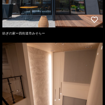
紡ぎの家ー四街道市みそらー