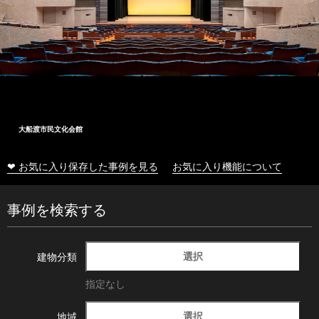
大船渡市民文化会館
❤ お気に入り保存した事例を見る
お気に入り機能について
事例を検索する
選択
建物分類
指定なし
選択
地域