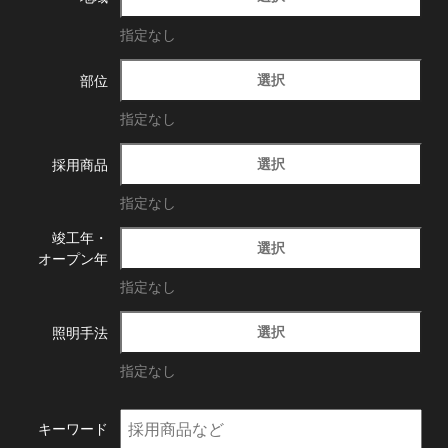
指定なし
選択
部位
指定なし
選択
採用商品
指定なし
竣工年・
選択
オープン年
指定なし
選択
照明手法
指定なし
キーワード