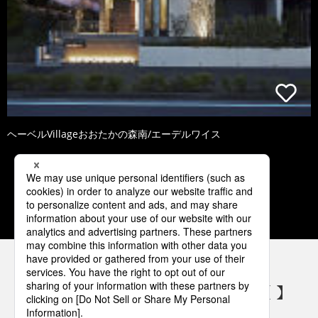
ヘーベルVillageおおたかの森南/エーデルワイス
1
2
3
4
5
パナソニックの電気設備 SNSアカウント