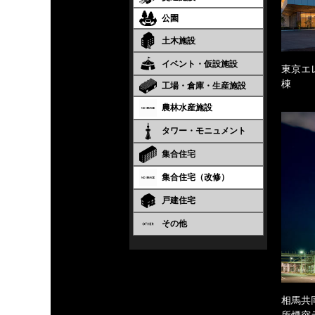
公園
土木施設
イベント・仮設施設
東京エ
棟
工場・倉庫・生産施設
農林水産施設
タワー・モニュメント
集合住宅
集合住宅（改修）
戸建住宅
その他
相馬共
所煙突