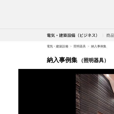
電気・建築設備（ビジネス）
商
電気・建築設備
照明器具
納入事例集
納入事例集
（照明器具）