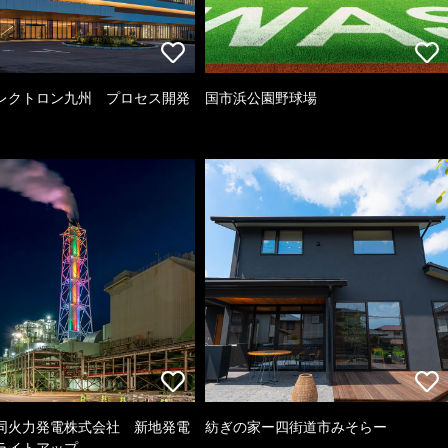
レクトロン九州 プロセス開発
国市浜公園野球場
同火力発電株式会社 新地発電
紡ぎの家ー四街道市みそらー
ライトアップ