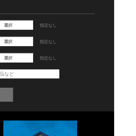
選択
指定なし
選択
指定なし
選択
指定なし