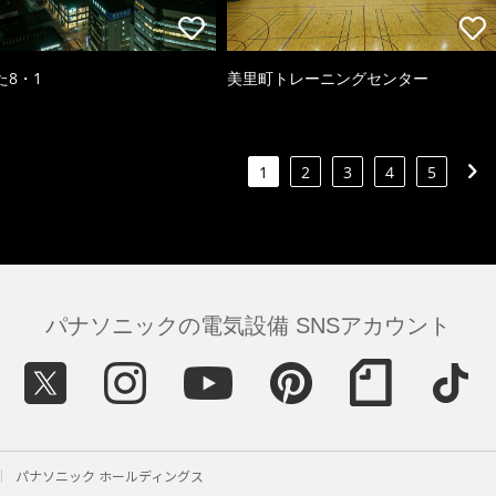
た8・1
美里町トレーニングセンター
1
2
3
4
5
パナソニックの電気設備 SNSアカウント
パナソニック ホールディングス