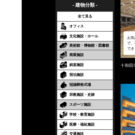
- 建物分類 -
全て見る
オフィス
文化施設・ホール
お気
で、
美術館・博物館・図書館
でき
商業施設
娯楽施設
十和田
宿泊施設
冠婚葬祭式場
宗教施設・史跡
スポーツ施設
学校・教育施設
医療・福祉施設
交通施設