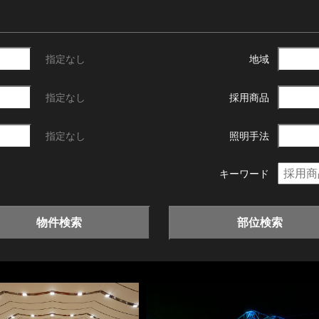
指定なし
地域
指定なし
採用商品
指定なし
照明手法
キーワード
物件検索
部位検索