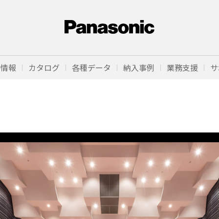
品情報
カタログ
各種データ
納入事例
業務支援
サ