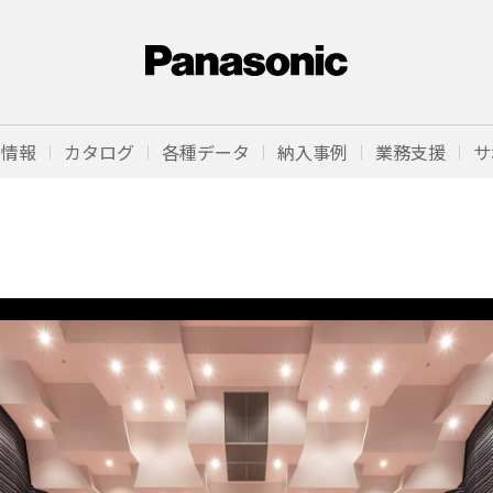
品情報
カタログ
各種データ
納入事例
業務支援
サ