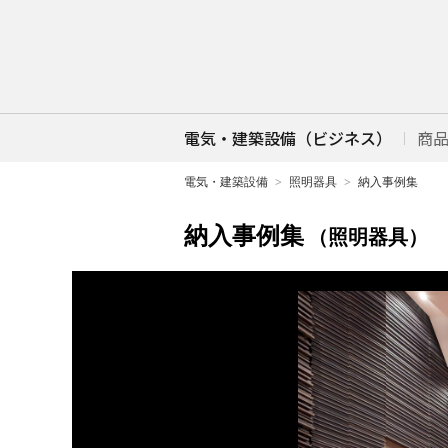
電気・建築設備（ビジネス）
商
電気・建築設備
照明器具
納入事例集
納入事例集
（照明器具）