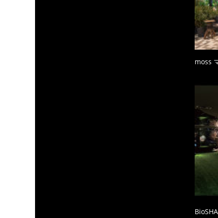
moss
BioS