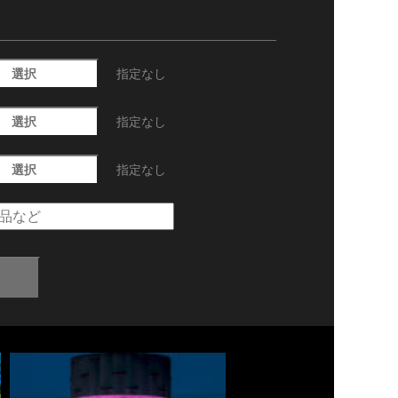
選択
指定なし
選択
指定なし
選択
指定なし