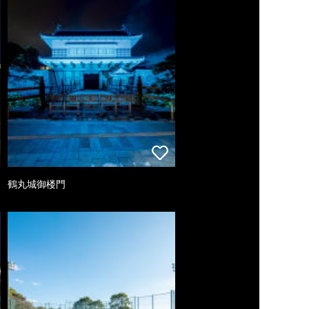
鶴丸城御楼門