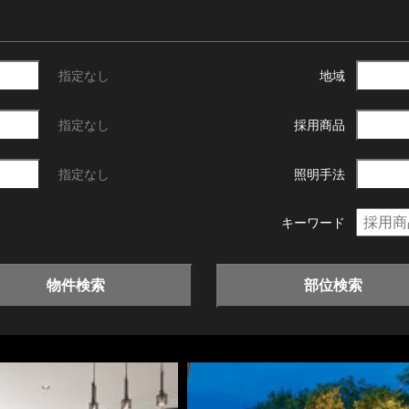
指定なし
地域
指定なし
採用商品
指定なし
照明手法
キーワード
物件検索
部位検索