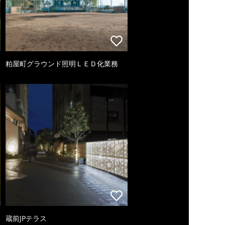
粕屋町グラウンド照明ＬＥＤ化業務
蔵前JPテラス