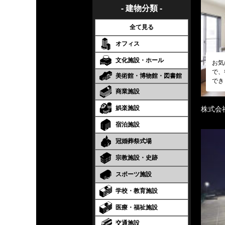
- 建物分類 -
全て見る
オフィス
文化施設・ホール
お気
で、
美術館・博物館・図書館
でき
商業施設
娯楽施設
株式会
宿泊施設
冠婚葬祭式場
宗教施設・史跡
スポーツ施設
学校・教育施設
医療・福祉施設
交通施設