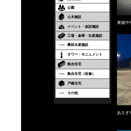
公園
土木施設
東陽中
イベント・仮設施設
工場・倉庫・生産施設
農林水産施設
タワー・モニュメント
集合住宅
集合住宅（改修）
戸建住宅
その他
あさぎ