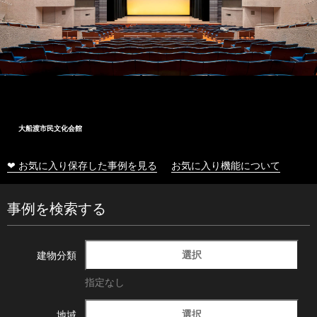
大船渡市民文化会館
❤ お気に入り保存した事例を見る
お気に入り機能について
事例を検索する
選択
建物分類
指定なし
選択
地域