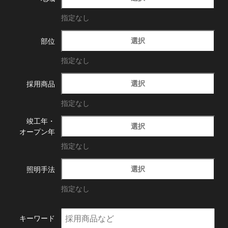
指定なし
選択
部位
指定なし
選択
採用商品
指定なし
竣工年・
選択
オープン年
指定なし
選択
照明手法
指定なし
キーワード