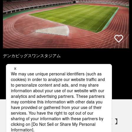
デンカビッグスワンスタジアム
1
2
3
4
5
パナソニックの電気設備 SNSアカウント