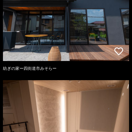
紡ぎの家ー四街道市みそらー