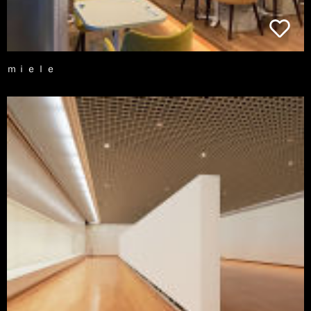
ｍｉｅｌｅ