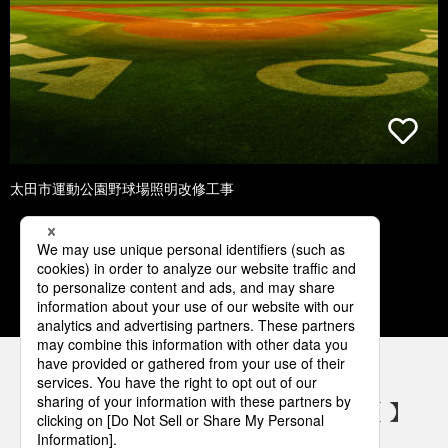
太田市運動公園野球場照明改修工事
1
2
3
4
5
パナソニックの電気設備 SNSアカウント