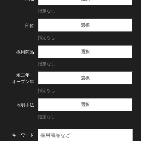
指定なし
選択
部位
指定なし
選択
採用商品
指定なし
竣工年・
選択
オープン年
指定なし
選択
照明手法
指定なし
キーワード