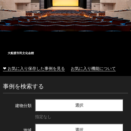
大船渡市民文化会館
❤ お気に入り保存した事例を見る
お気に入り機能について
事例を検索する
選択
建物分類
指定なし
選択
地域