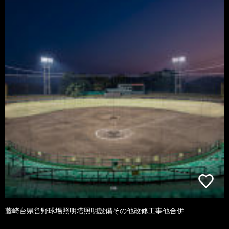
藤崎台県営野球場照明塔照明設備その他改修工事他合併