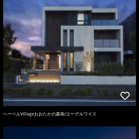
ヘーベルVillageおおたかの森南/エーデルワイス