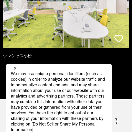
ウレシャス小松
1
2
3
4
5
パナソニックの電気設備 SNSアカウント