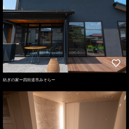
紡ぎの家ー四街道市みそらー