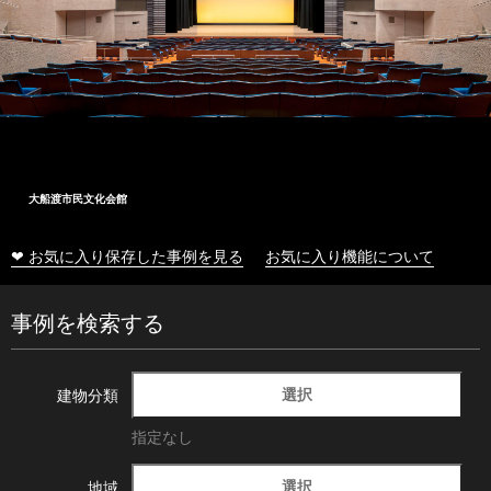
大船渡市民文化会館
❤ お気に入り保存した事例を見る
お気に入り機能について
事例を検索する
選択
建物分類
指定なし
選択
地域