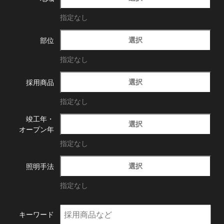
指定なし
選択
部位
指定なし
選択
採用商品
指定なし
竣工年・
選択
オープン年
指定なし
選択
照明手法
指定なし
キーワード