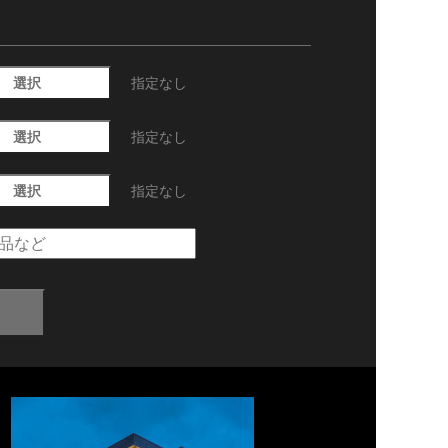
選択
指定なし
選択
指定なし
選択
指定なし