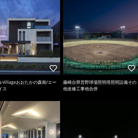
Villageおおたかの森南/エー
藤崎台県営野球場照明塔照明設備その
イス
他改修工事他合併