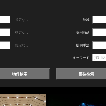
指定なし
地域
指定なし
採用商品
指定なし
照明手法
キーワード
物件検索
部位検索