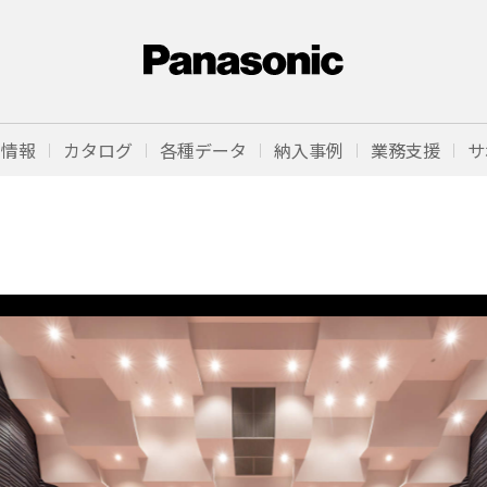
品情報
カタログ
各種データ
納入事例
業務支援
サ