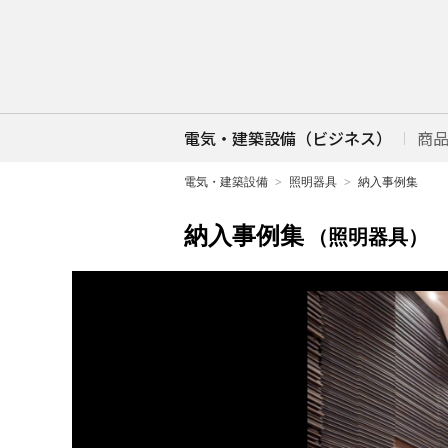
電気・建築設備（ビジネス）
商
電気・建築設備
照明器具
納入事例集
納入事例集
（照明器具）