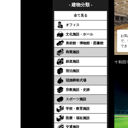
- 建物分類 -
全て見る
オフィス
文化施設・ホール
お気
で、
美術館・博物館・図書館
でき
商業施設
娯楽施設
十和田
宿泊施設
冠婚葬祭式場
宗教施設・史跡
スポーツ施設
学校・教育施設
医療・福祉施設
交通施設