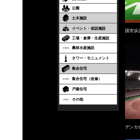
公園
土木施設
イベント・仮設施設
国市浜
工場・倉庫・生産施設
農林水産施設
タワー・モニュメント
集合住宅
集合住宅（改修）
戸建住宅
その他
デンカ