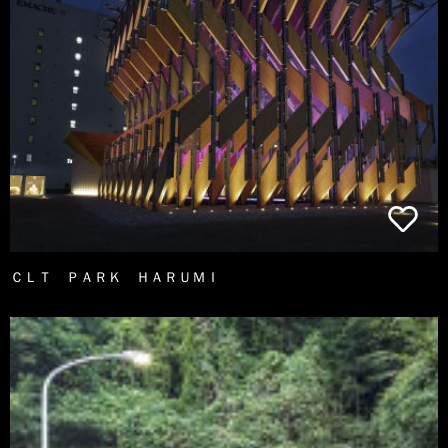
ＣＬＴ ＰＡＲＫ ＨＡＲＵＭＩ