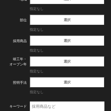
指定なし
選択
部位
指定なし
選択
採用商品
指定なし
竣工年・
選択
オープン年
指定なし
選択
照明手法
指定なし
キーワード