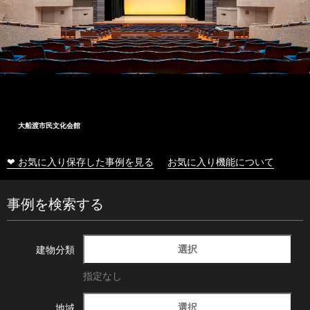
大船渡市民文化会館
❤ お気に入り保存した事例を見る
お気に入り機能について
事例を検索する
選択
建物分類
指定なし
選択
地域