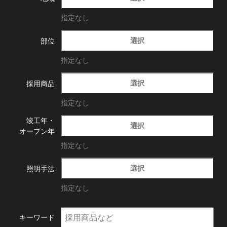
指定なし
選択
部位
指定なし
選択
採用商品
指定なし
竣工年・
選択
オープン年
指定なし
選択
照明手法
指定なし
キーワード