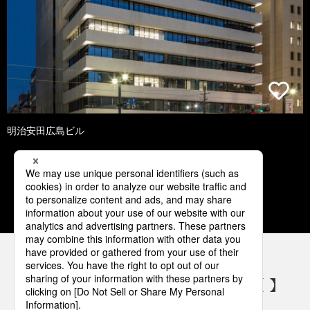
明治安田広島ビル
1
2
3
4
5
パナソニックの電気設備 SNSアカウント