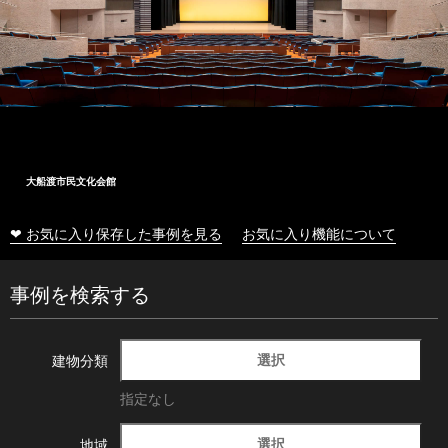
大船渡市民文化会館
❤ お気に入り保存した事例を見る
お気に入り機能について
事例を検索する
選択
建物分類
指定なし
選択
地域