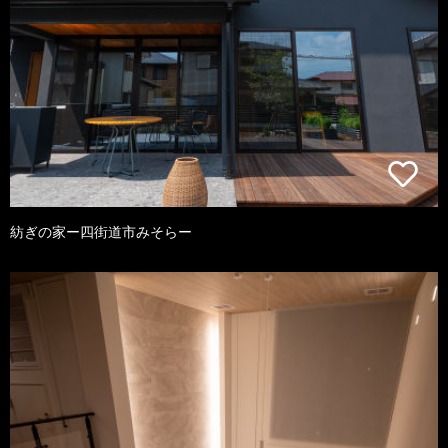
紡ぎの家ー四街道市みそらー