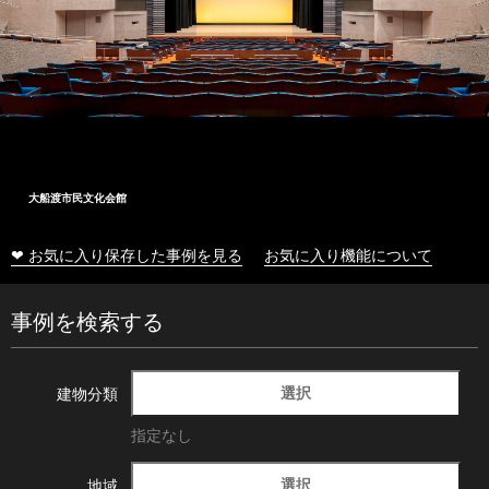
大船渡市民文化会館
❤ お気に入り保存した事例を見る
お気に入り機能について
事例を検索する
選択
建物分類
指定なし
選択
地域