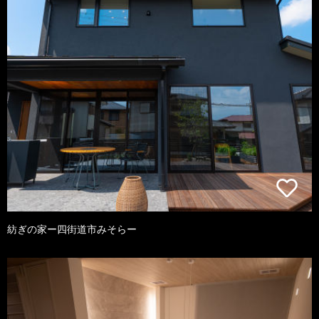
紡ぎの家ー四街道市みそらー