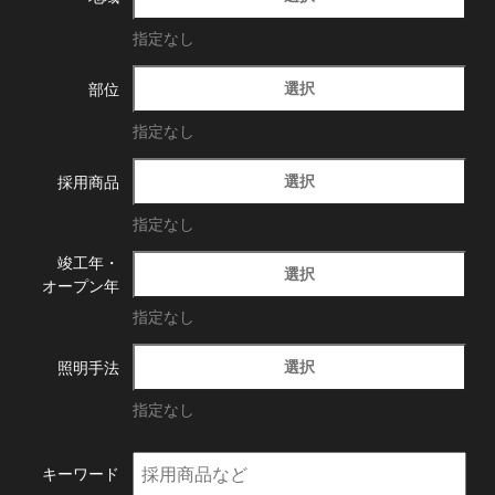
指定なし
選択
部位
指定なし
選択
採用商品
指定なし
竣工年・
選択
オープン年
指定なし
選択
照明手法
指定なし
キーワード