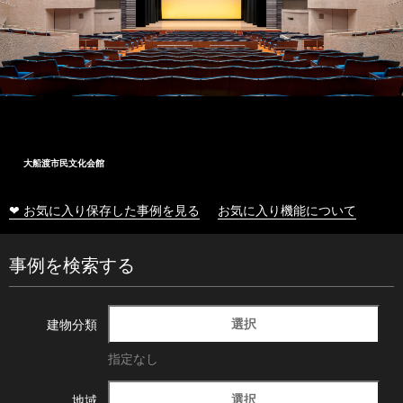
大船渡市民文化会館
❤ お気に入り保存した事例を見る
お気に入り機能について
事例を検索する
選択
建物分類
指定なし
選択
地域