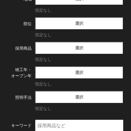
指定なし
選択
部位
指定なし
選択
採用商品
指定なし
竣工年・
選択
オープン年
指定なし
選択
照明手法
指定なし
キーワード