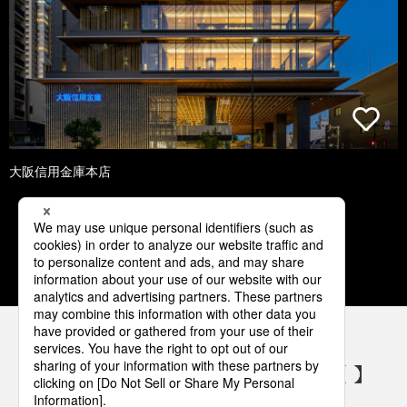
大阪信用金庫本店
1
2
3
4
5
パナソニックの電気設備 SNSアカウント