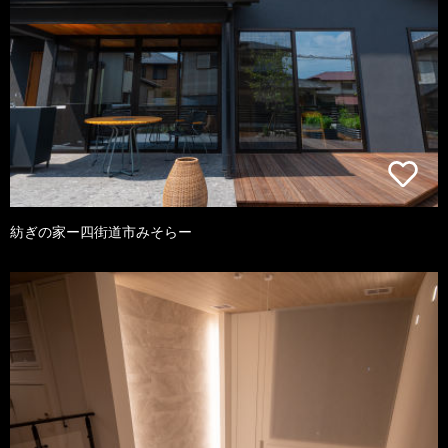
紡ぎの家ー四街道市みそらー