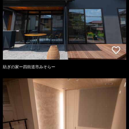
紡ぎの家ー四街道市みそらー