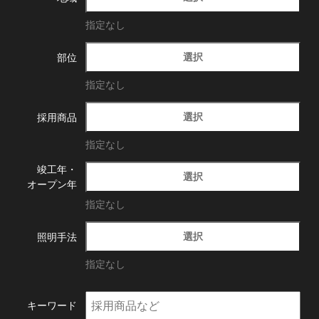
指定なし
選択
部位
指定なし
選択
採用商品
指定なし
竣工年・
選択
オープン年
指定なし
選択
照明手法
指定なし
キーワード