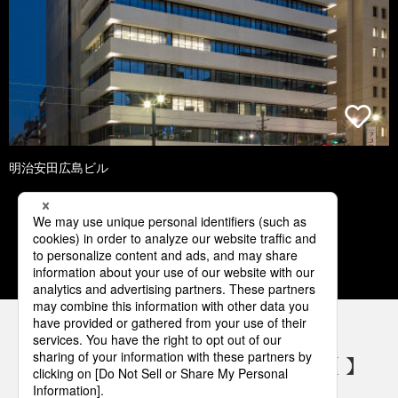
明治安田広島ビル
1
2
3
4
5
パナソニックの電気設備 SNSアカウント