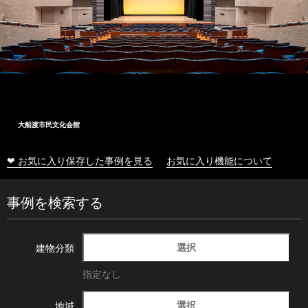
大船渡市民文化会館
❤ お気に入り保存した事例を見る
お気に入り機能について
事例を検索する
選択
建物分類
指定なし
選択
地域