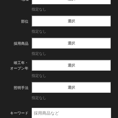
指定なし
選択
部位
指定なし
選択
採用商品
指定なし
竣工年・
選択
オープン年
指定なし
選択
照明手法
指定なし
キーワード