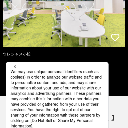
ウレシャス小松
1
2
3
4
5
パナソニックの電気設備 SNSアカウント