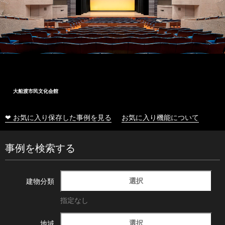
大船渡市民文化会館
❤ お気に入り保存した事例を見る
お気に入り機能について
事例を検索する
選択
建物分類
指定なし
選択
地域