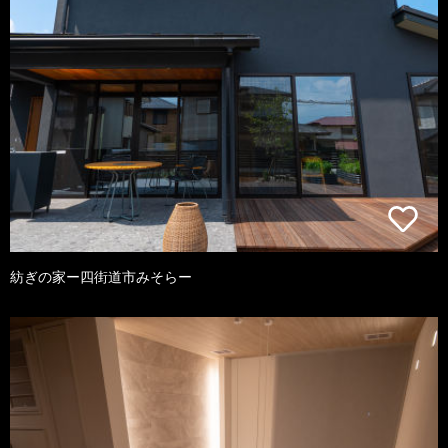
紡ぎの家ー四街道市みそらー