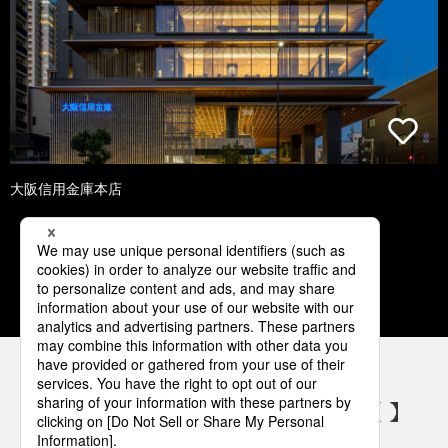
大阪信用金庫本店
1
2
3
4
5
パナソニックの電気設備 SNSアカウント