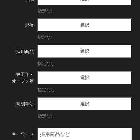
指定なし
選択
部位
指定なし
選択
採用商品
指定なし
竣工年・
選択
オープン年
指定なし
選択
照明手法
指定なし
キーワード