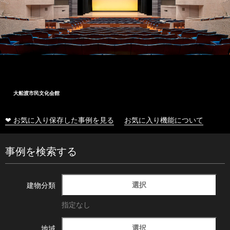
大船渡市民文化会館
❤ お気に入り保存した事例を見る
お気に入り機能について
事例を検索する
選択
建物分類
指定なし
選択
地域