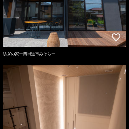
紡ぎの家ー四街道市みそらー