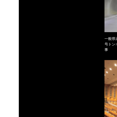
一般県
号トン
事