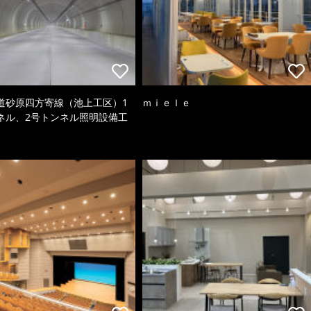
道砂原四方寄線（池上工区）1
ｍｉｅｌｅ
ネル、2号トンネル照明設備工