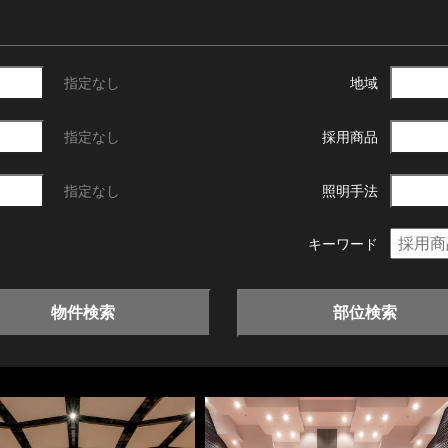
指定なし
地域
指定なし
採用商品
指定なし
照明手法
キーワード
物件検索
部位検索