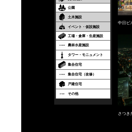
公園
土木施設
中日ビ
イベント・仮設施設
工場・倉庫・生産施設
農林水産施設
タワー・モニュメント
集合住宅
集合住宅（改修）
戸建住宅
その他
さつき