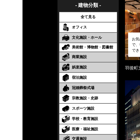
- 建物分類 -
全て見る
オフィス
文化施設・ホール
お気
で、
美術館・博物館・図書館
でき
商業施設
娯楽施設
羽後町
宿泊施設
冠婚葬祭式場
宗教施設・史跡
スポーツ施設
学校・教育施設
医療・福祉施設
交通施設