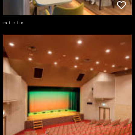
ｍｉｅｌｅ