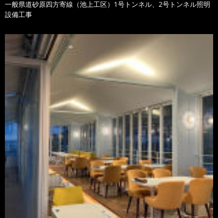
一般県道砂原四方寄線（池上工区）1号トンネル、2号トンネル照明
設備工事