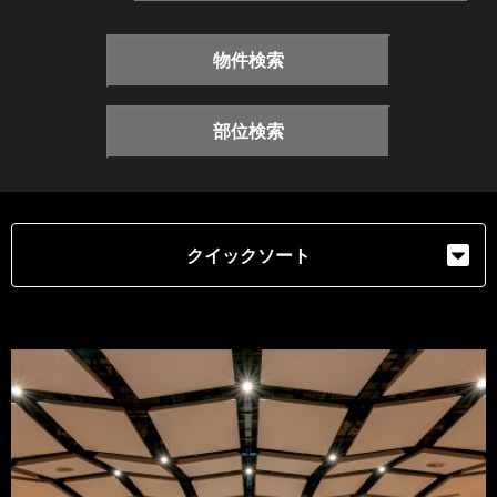
物件検索
部位検索
クイックソート