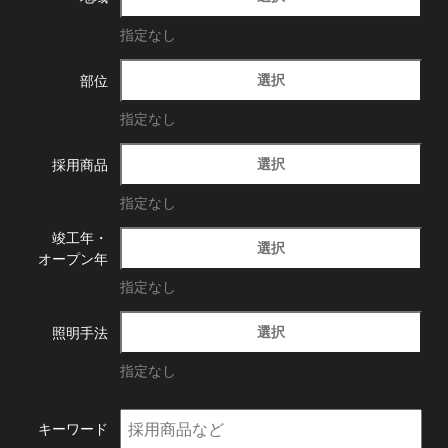
指定なし
選択
部位
指定なし
選択
採用商品
指定なし
竣工年・
選択
オープン年
指定なし
選択
照明手法
指定なし
キーワード