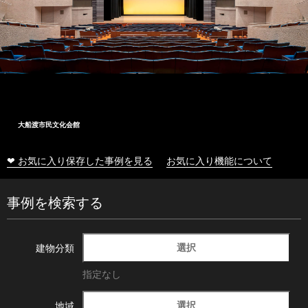
大船渡市民文化会館
❤ お気に入り保存した事例を見る
お気に入り機能について
事例を検索する
選択
建物分類
指定なし
選択
地域