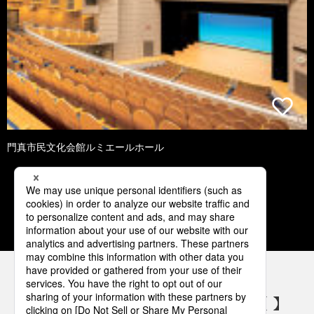
門真市民文化会館ルミエールホール
1
2
3
4
5
パナソニックの電気設備 SNSアカウント