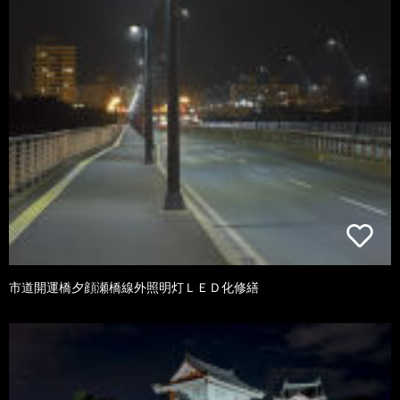
市道開運橋夕顔瀬橋線外照明灯ＬＥＤ化修繕