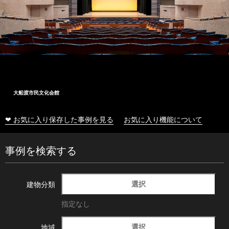
大船渡市民文化会館
❤ お気に入り保存した事例を見る
お気に入り機能について
事例を検索する
選択
建物分類
指定なし
選択
地域