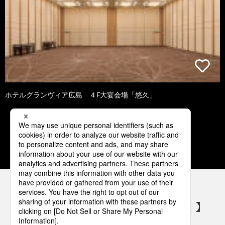
ホテルグランヴィア広島 ４F大宴会場「悠久」
3
4
5
6
7
パナソニックの電気設備 SNSアカウント