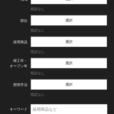
指定なし
選択
部位
指定なし
選択
採用商品
指定なし
竣工年・
選択
オープン年
指定なし
選択
照明手法
指定なし
キーワード