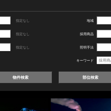
指定なし
地域
指定なし
採用商品
指定なし
照明手法
キーワード
物件検索
部位検索