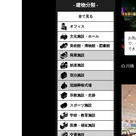
- 建物分類 -
全て見る
オフィス
文化施設・ホール
お気
で、
美術館・博物館・図書館
でき
商業施設
娯楽施設
白川橋
宿泊施設
冠婚葬祭式場
宗教施設・史跡
スポーツ施設
学校・教育施設
医療・福祉施設
交通施設