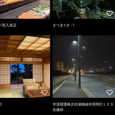
ー部入道店
さつきた8・1
方
市道開運橋夕顔瀬橋線外照明灯ＬＥＤ
化修繕