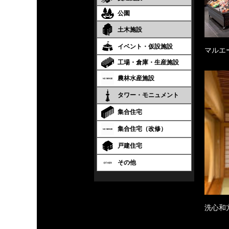
公園
土木施設
イベント・仮設施設
マルエ
工場・倉庫・生産施設
農林水産施設
タワー・モニュメント
集合住宅
集合住宅（改修）
戸建住宅
その他
洗心和