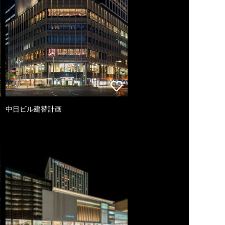
中日ビル建替計画