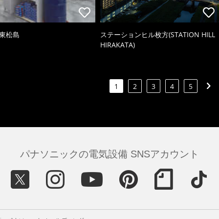
 東松島
ステーションヒル枚方(STATION HILL
HIRAKATA)
1
2
3
4
5
パナソニックの電気設備 SNSアカウント