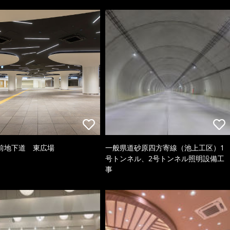
前地下道 東広場
一般県道砂原四方寄線（池上工区）1
号トンネル、2号トンネル照明設備工
事