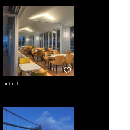
ｍｉｅｌｅ