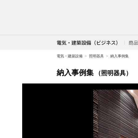
電気・建築設備（ビジネス）
商
電気・建築設備
照明器具
納入事例集
納入事例集
（照明器具）