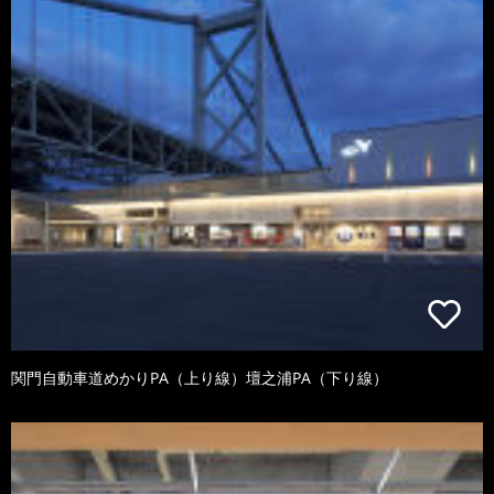
関門自動車道めかりPA（上り線）壇之浦PA（下り線）