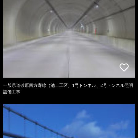
一般県道砂原四方寄線（池上工区）1号トンネル、2号トンネル照明
設備工事