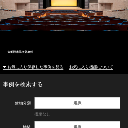
大船渡市民文化会館
❤ お気に入り保存した事例を見る
お気に入り機能について
事例を検索する
選択
建物分類
指定なし
選択
地域