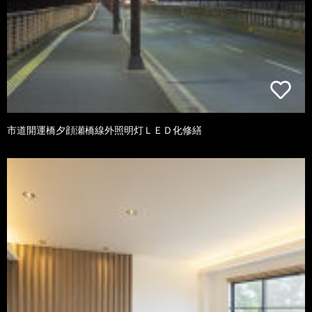
市道開運橋夕顔瀬橋線外照明灯ＬＥＤ化修繕