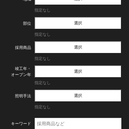
指定なし
選択
部位
指定なし
選択
採用商品
指定なし
竣工年・
選択
オープン年
指定なし
選択
照明手法
指定なし
キーワード