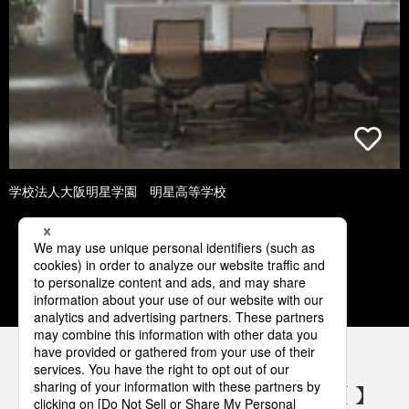
学校法人大阪明星学園 明星高等学校
1
2
3
4
5
パナソニックの電気設備 SNSアカウント