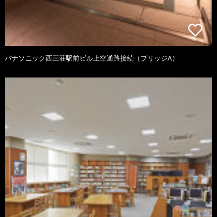
パナソニック西三荘駅前ビル上空通路接続（ブリッジA）