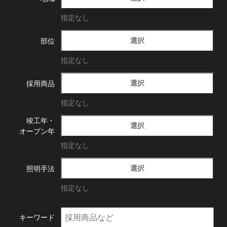
指定なし
選択
部位
指定なし
選択
採用商品
指定なし
竣工年・
選択
オープン年
指定なし
選択
照明手法
指定なし
キーワード