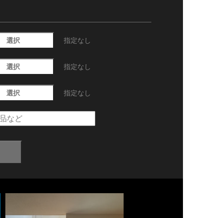
選択
指定なし
選択
指定なし
選択
指定なし