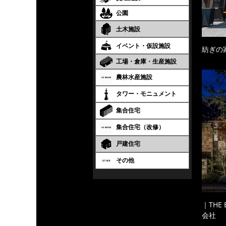
公園
土木施設
イベント・仮設施設
紡ぎの
工場・倉庫・生産施設
農林水産施設
タワー・モニュメント
集合住宅
集合住宅（改修）
戸建住宅
その他
｜THE
会社