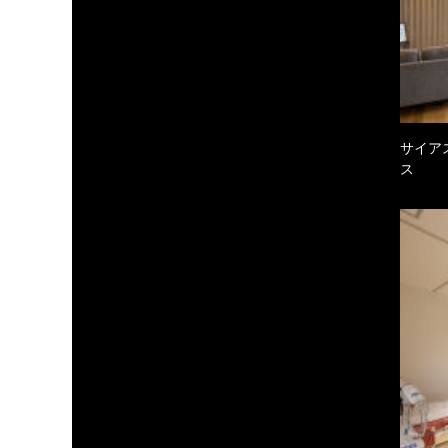
サイア
ス