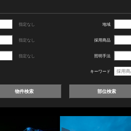
指定なし
地域
指定なし
採用商品
指定なし
照明手法
キーワード
物件検索
部位検索