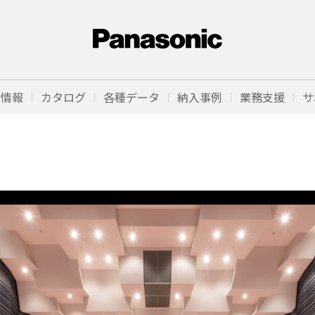
品情報
カタログ
各種データ
納入事例
業務支援
サ