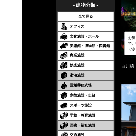
- 建物分類 -
全て見る
オフィス
文化施設・ホール
お気
で、
美術館・博物館・図書館
でき
商業施設
娯楽施設
白川橋
宿泊施設
冠婚葬祭式場
宗教施設・史跡
スポーツ施設
学校・教育施設
医療・福祉施設
交通施設