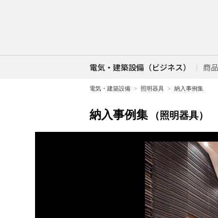
電気・建築設備（ビジネス）
商
電気・建築設備
照明器具
納入事例集
納入事例集
（照明器具）