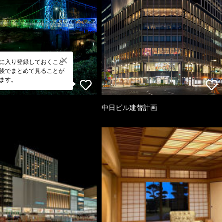
に入り登録しておくこと
後でまとめて見ることが
ます。
中日ビル建替計画