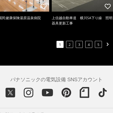
国民健康保険湯原温泉病院
上信越自動車道 横川SA下り線 照明
器具更新工事
1
2
3
4
5
パナソニックの電気設備 SNSアカウント