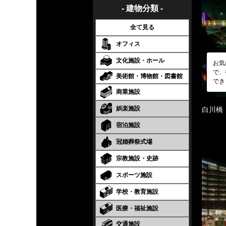
- 建物分類 -
全て見る
オフィス
文化施設・ホール
お気
で、
美術館・博物館・図書館
でき
商業施設
娯楽施設
白川橋
宿泊施設
冠婚葬祭式場
宗教施設・史跡
スポーツ施設
学校・教育施設
医療・福祉施設
交通施設