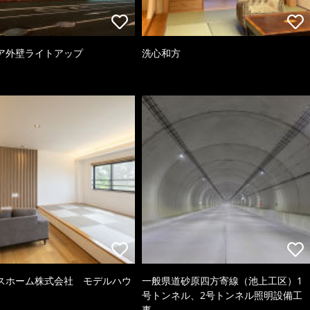
ア外壁ライトアップ
洗心和方
スホーム株式会社 モデルハウ
一般県道砂原四方寄線（池上工区）1
号トンネル、2号トンネル照明設備工
事