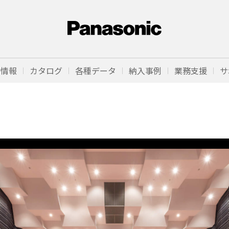
品情報
カタログ
各種データ
納入事例
業務支援
サ