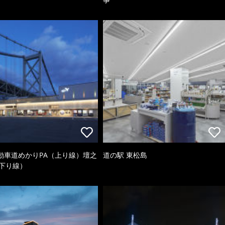
動車道めかりPA（上り線）壇之
道の駅 東松島
（下り線）