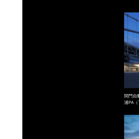
関門自
浦PA