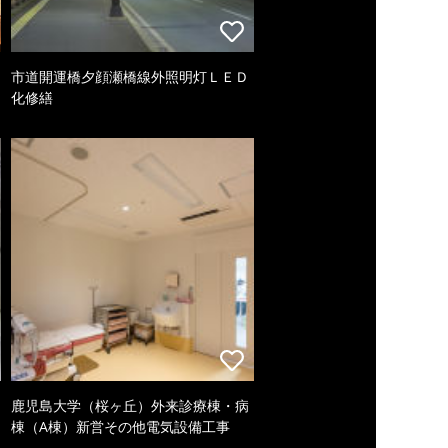
市道開運橋夕顔瀬橋線外照明灯ＬＥＤ
化修繕
鹿児島大学（桜ヶ丘）外来診療棟・病
棟（A棟）新営その他電気設備工事