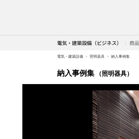
電気・建築設備（ビジネス）
商
電気・建築設備
照明器具
納入事例集
納入事例集
（照明器具）