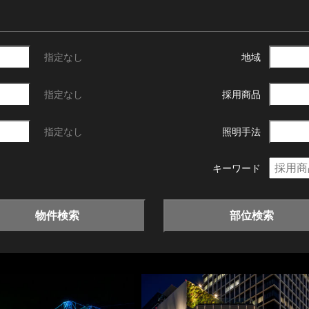
指定なし
地域
指定なし
採用商品
指定なし
照明手法
キーワード
物件検索
部位検索