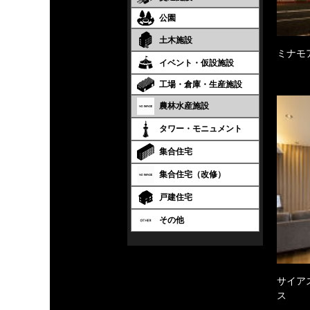
公園
土木施設
ミナモ
イベント・仮設施設
工場・倉庫・生産施設
農林水産施設
タワー・モニュメント
集合住宅
集合住宅（改修）
戸建住宅
その他
サイア
ス