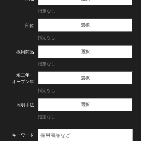
指定なし
選択
部位
指定なし
選択
採用商品
指定なし
竣工年・
選択
オープン年
指定なし
選択
照明手法
指定なし
キーワード