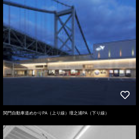
関門自動車道めかりPA（上り線）壇之浦PA（下り線）