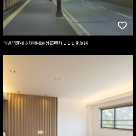
市道開運橋夕顔瀬橋線外照明灯ＬＥＤ化修繕