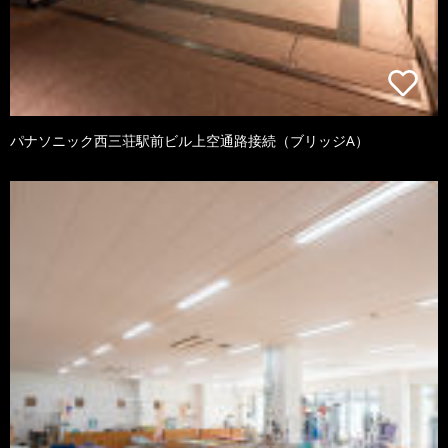
パナソニック西三荘駅前ビル上空通路接続（ブリッジA）