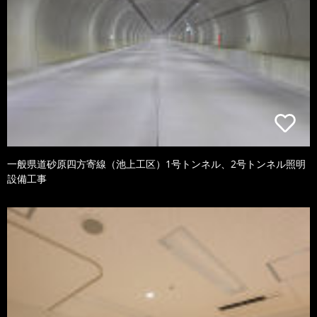
一般県道砂原四方寄線（池上工区）1号トンネル、2号トンネル照明
設備工事