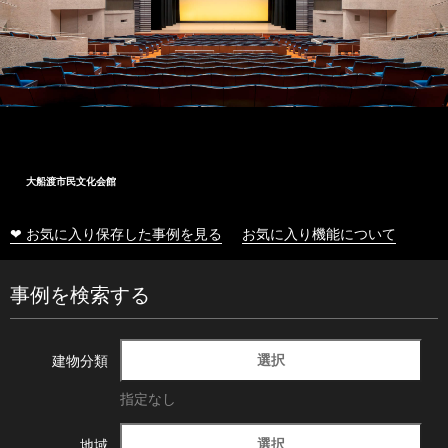
大船渡市民文化会館
❤ お気に入り保存した事例を見る
お気に入り機能について
事例を検索する
選択
建物分類
指定なし
選択
地域