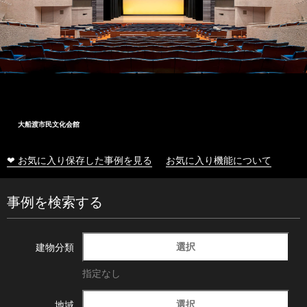
大船渡市民文化会館
❤ お気に入り保存した事例を見る
お気に入り機能について
事例を検索する
選択
建物分類
指定なし
選択
地域