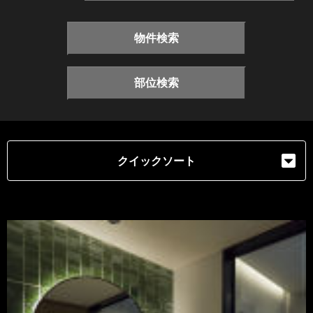
物件検索
部位検索
クイックソート