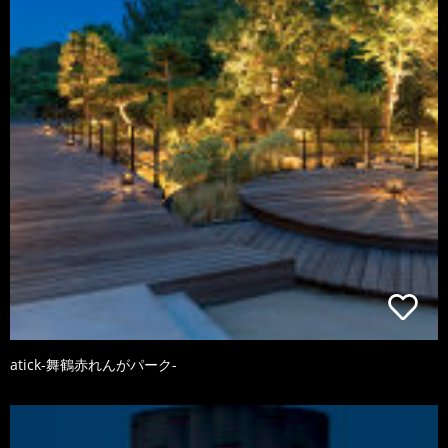
atick-舞鶴赤れんがパーク-