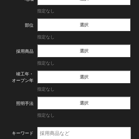
指定なし
選択
部位
指定なし
選択
採用商品
指定なし
竣工年・
選択
オープン年
指定なし
選択
照明手法
指定なし
キーワード