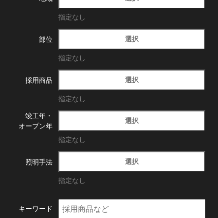
指定なし
選択
部位
指定なし
選択
採用商品
指定なし
竣工年・
選択
オープン年
指定なし
選択
照明手法
指定なし
キーワード