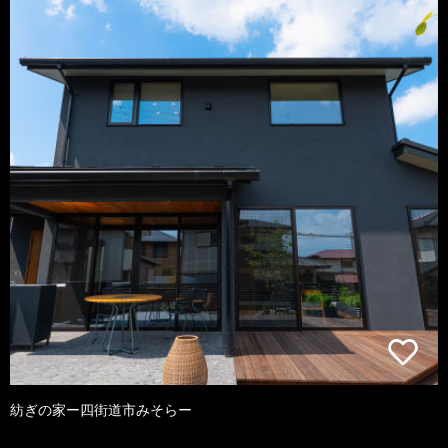
紡ぎの家ー四街道市みそらー