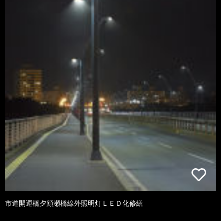
市道開運橋夕顔瀬橋線外照明灯ＬＥＤ化修繕