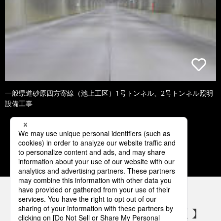
一般県道砂原四方寄線（池上工区）1号トンネル、2号トンネル照明
設備工事
1
2
3
4
5
パナソニックの電気設備 SNSアカウント