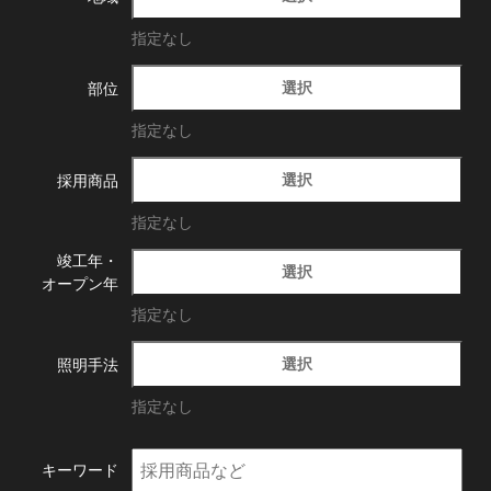
指定なし
選択
部位
指定なし
選択
採用商品
指定なし
竣工年・
選択
オープン年
指定なし
選択
照明手法
指定なし
キーワード