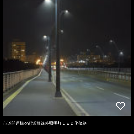
市道開運橋夕顔瀬橋線外照明灯ＬＥＤ化修繕