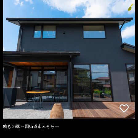
紡ぎの家ー四街道市みそらー