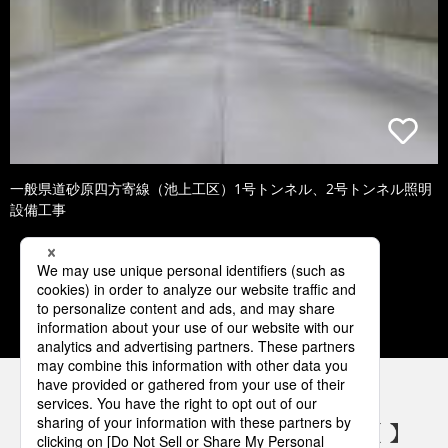
一般県道砂原四方寄線（池上工区）1号トンネル、2号トンネル照明
設備工事
1
2
3
4
5
パナソニックの電気設備 SNSアカウント