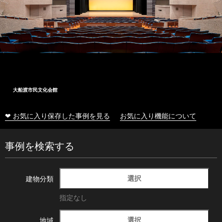
大船渡市民文化会館
❤ お気に入り保存した事例を見る
お気に入り機能について
事例を検索する
選択
建物分類
指定なし
選択
地域