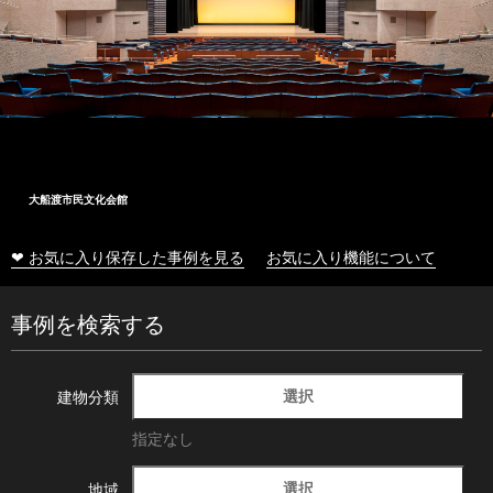
大船渡市民文化会館
❤ お気に入り保存した事例を見る
お気に入り機能について
事例を検索する
選択
建物分類
指定なし
選択
地域