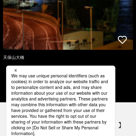
天保山大橋
1
2
3
4
5
パナソニックの電気設備 SNSアカウント