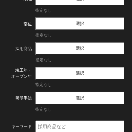
指定なし
選択
部位
指定なし
選択
採用商品
指定なし
竣工年・
選択
オープン年
指定なし
選択
照明手法
指定なし
キーワード