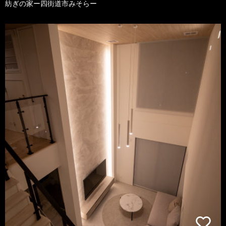
紡ぎの家ー四街道市みそらー