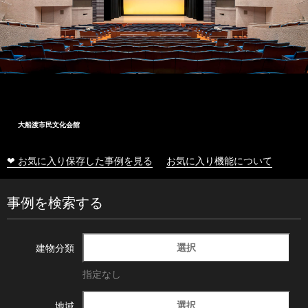
大船渡市民文化会館
❤ お気に入り保存した事例を見る
お気に入り機能について
事例を検索する
選択
建物分類
指定なし
選択
地域