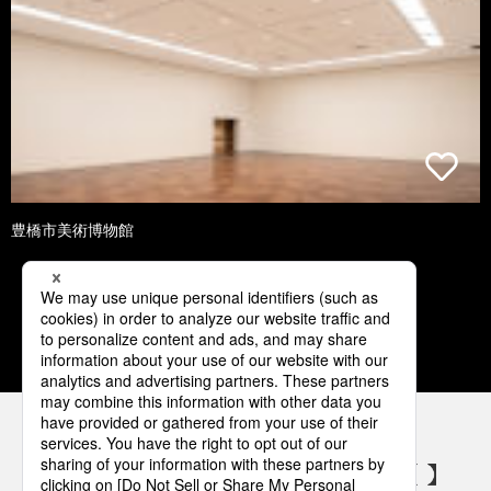
豊橋市美術博物館
1
2
3
4
5
パナソニックの電気設備 SNSアカウント