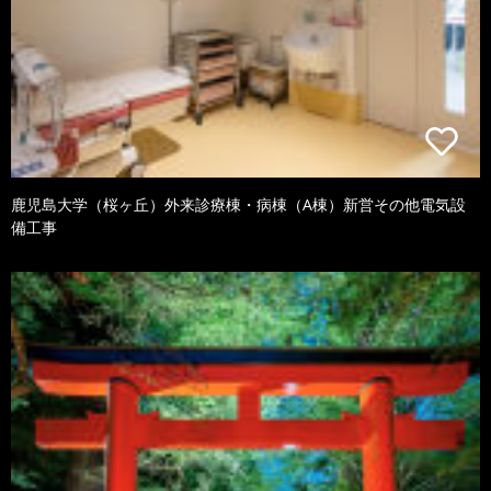
鹿児島大学（桜ヶ丘）外来診療棟・病棟（A棟）新営その他電気設
備工事