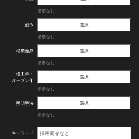
指定なし
選択
部位
指定なし
選択
採用商品
指定なし
竣工年・
選択
オープン年
指定なし
選択
照明手法
指定なし
キーワード