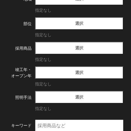
指定なし
選択
部位
指定なし
選択
採用商品
指定なし
竣工年・
選択
オープン年
指定なし
選択
照明手法
指定なし
キーワード