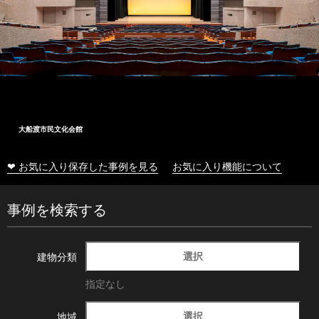
大船渡市民文化会館
❤ お気に入り保存した事例を見る
お気に入り機能について
事例を検索する
選択
建物分類
指定なし
選択
地域