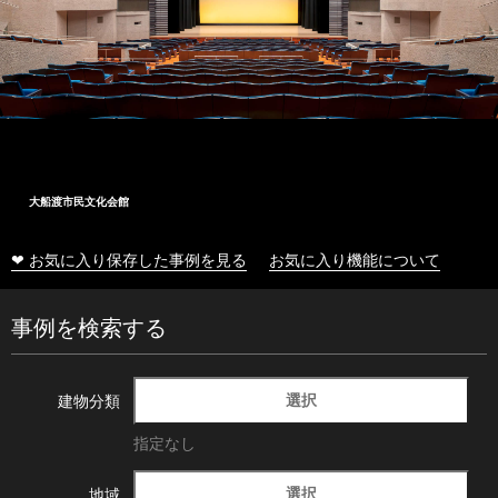
大船渡市民文化会館
❤ お気に入り保存した事例を見る
お気に入り機能について
事例を検索する
選択
建物分類
指定なし
選択
地域