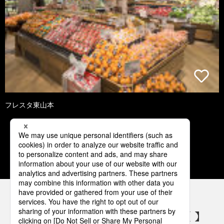
フレスタ東山本
3
4
5
6
7
パナソニックの電気設備 SNSアカウント