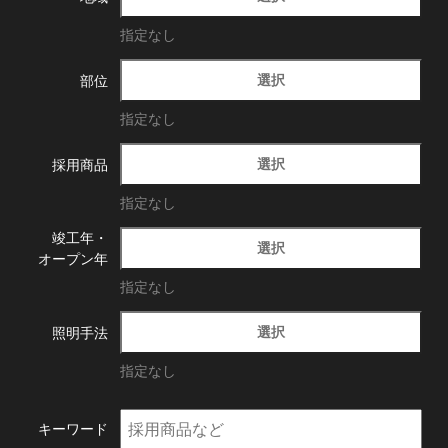
指定なし
選択
部位
指定なし
選択
採用商品
指定なし
竣工年・
選択
オープン年
指定なし
選択
照明手法
指定なし
キーワード