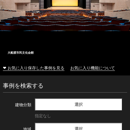
大船渡市民文化会館
❤ お気に入り保存した事例を見る
お気に入り機能について
事例を検索する
選択
建物分類
指定なし
選択
地域