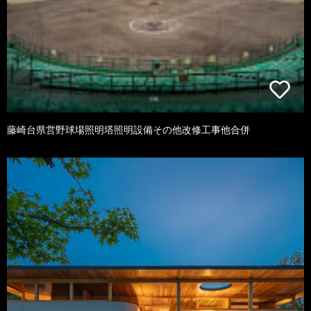
藤崎台県営野球場照明塔照明設備その他改修工事他合併