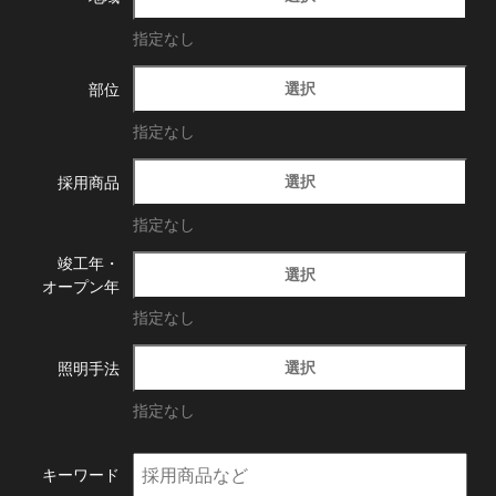
指定なし
選択
部位
指定なし
選択
採用商品
指定なし
竣工年・
選択
オープン年
指定なし
選択
照明手法
指定なし
キーワード