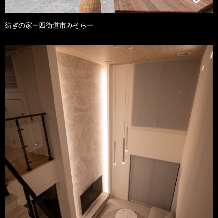
紡ぎの家ー四街道市みそらー