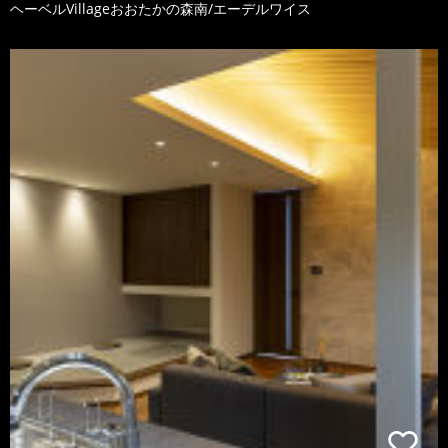
ヘーベルVillageおおたかの森南/エーデルワイス