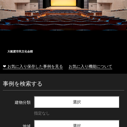
大船渡市民文化会館
❤ お気に入り保存した事例を見る
お気に入り機能について
事例を検索する
選択
建物分類
指定なし
選択
地域