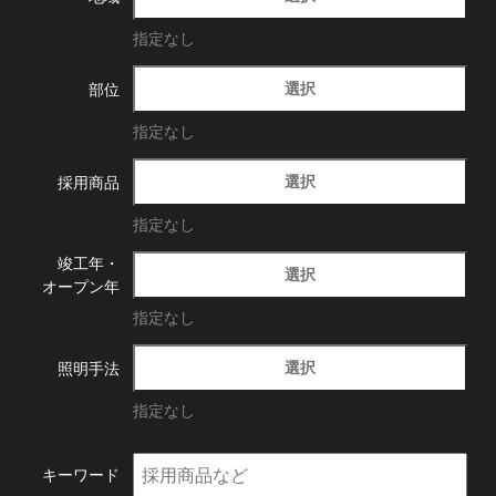
指定なし
選択
部位
指定なし
選択
採用商品
指定なし
竣工年・
選択
オープン年
指定なし
選択
照明手法
指定なし
キーワード