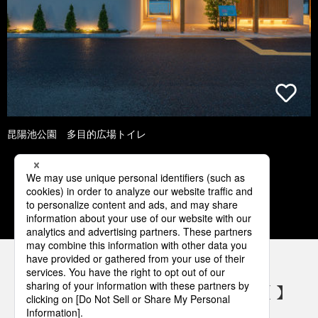
昆陽池公園 多目的広場トイレ
1
2
3
4
5
パナソニックの電気設備 SNSアカウント