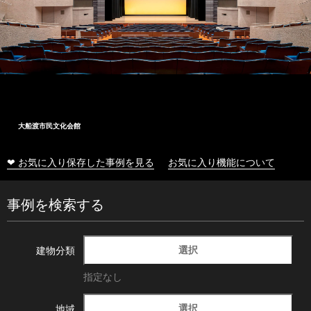
大船渡市民文化会館
❤ お気に入り保存した事例を見る
お気に入り機能について
事例を検索する
選択
建物分類
指定なし
選択
地域