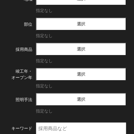
指定なし
選択
部位
指定なし
選択
採用商品
指定なし
竣工年・
選択
オープン年
指定なし
選択
照明手法
指定なし
キーワード