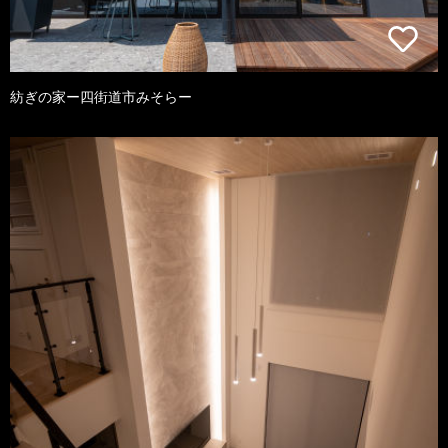
紡ぎの家ー四街道市みそらー