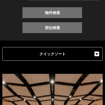
物件検索
部位検索
クイックソート