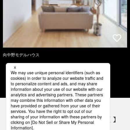
向中野モデルハウス
1
2
3
4
5
パナソニックの電気設備 SNSアカウント