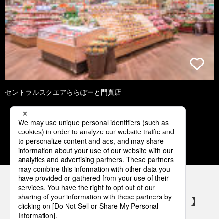
セントラルスクエアららぽーと門真店
1
2
3
4
5
パナソニックの電気設備 SNSアカウント