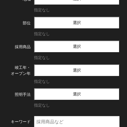
指定なし
選択
部位
指定なし
選択
採用商品
指定なし
竣工年・
選択
オープン年
指定なし
選択
照明手法
指定なし
キーワード