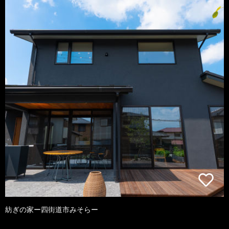
紡ぎの家ー四街道市みそらー