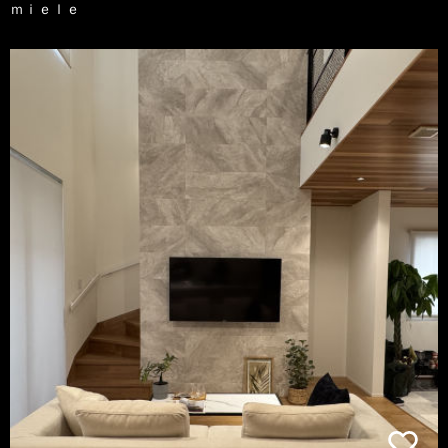
ｍｉｅｌｅ