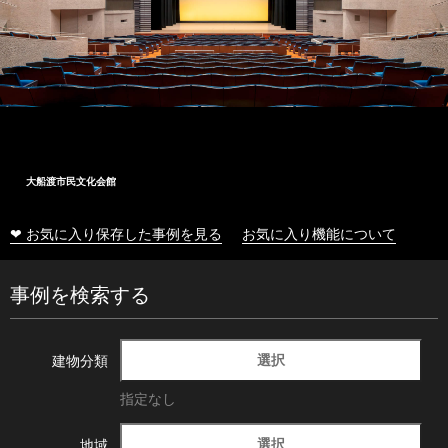
大船渡市民文化会館
❤ お気に入り保存した事例を見る
お気に入り機能について
事例を検索する
選択
建物分類
指定なし
選択
地域