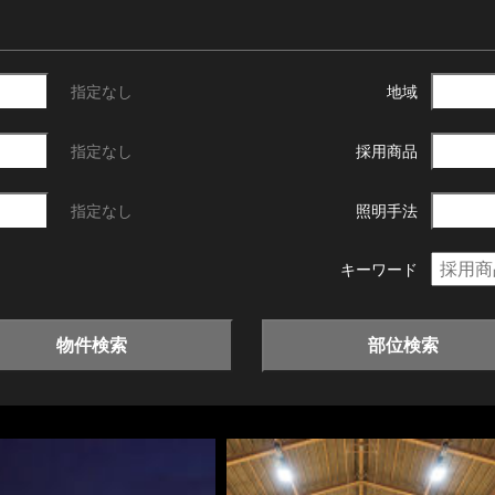
指定なし
地域
指定なし
採用商品
指定なし
照明手法
キーワード
物件検索
部位検索