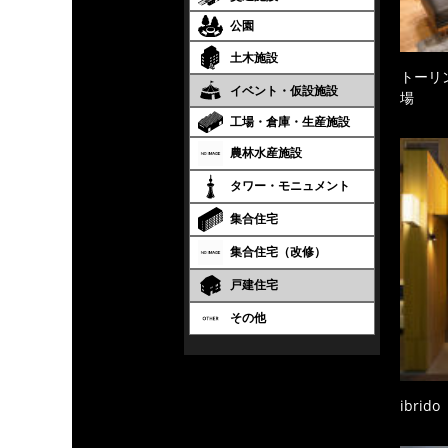
公園
土木施設
トーリ
イベント・仮設施設
場
工場・倉庫・生産施設
農林水産施設
タワー・モニュメント
集合住宅
集合住宅（改修）
戸建住宅
その他
ibrido