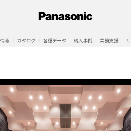
品情報
カタログ
各種データ
納入事例
業務支援
サ