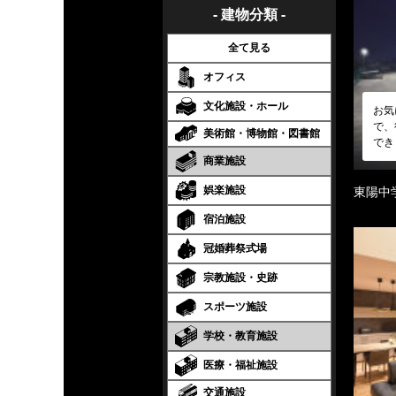
- 建物分類 -
全て見る
オフィス
文化施設・ホール
お気
で、
美術館・博物館・図書館
でき
商業施設
娯楽施設
東陽中
宿泊施設
冠婚葬祭式場
宗教施設・史跡
スポーツ施設
学校・教育施設
医療・福祉施設
交通施設