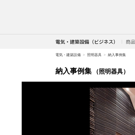
電気・建築設備（ビジネス）
商
電気・建築設備
照明器具
納入事例集
納入事例集
（照明器具）