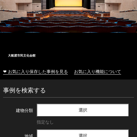
大船渡市民文化会館
❤ お気に入り保存した事例を見る
お気に入り機能について
事例を検索する
選択
建物分類
指定なし
選択
地域