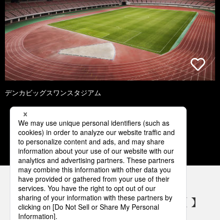
デンカビッグスワンスタジアム
1
2
3
4
5
パナソニックの電気設備 SNSアカウント