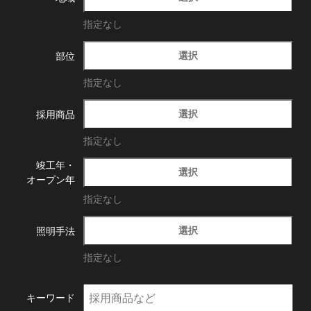
指定なし
選択
部位
指定なし
選択
採用商品
指定なし
竣工年・
選択
オープン年
指定なし
選択
照明手法
指定なし
キーワード