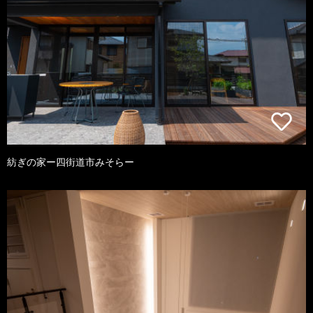
紡ぎの家ー四街道市みそらー