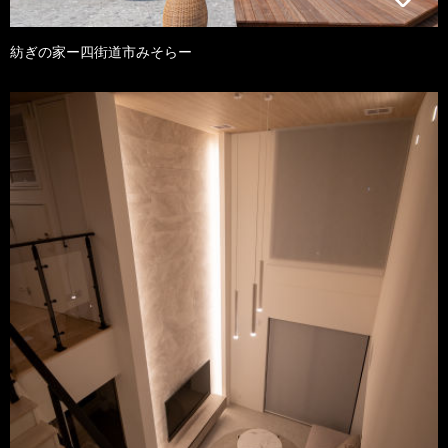
紡ぎの家ー四街道市みそらー