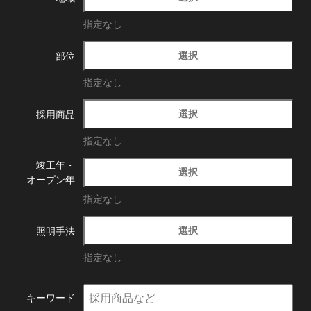
指定なし
選択
部位
指定なし
選択
採用商品
指定なし
竣工年・
選択
オープン年
指定なし
選択
照明手法
指定なし
キーワード