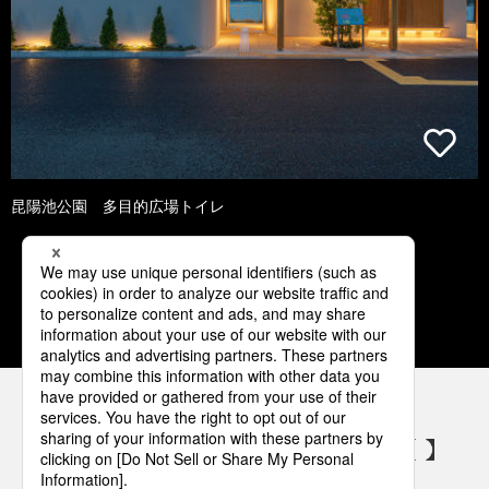
昆陽池公園 多目的広場トイレ
1
2
3
4
5
パナソニックの電気設備 SNSアカウント