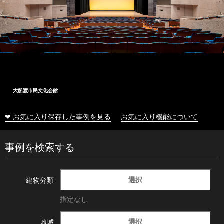
大船渡市民文化会館
❤ お気に入り保存した事例を見る
お気に入り機能について
事例を検索する
選択
建物分類
指定なし
選択
地域