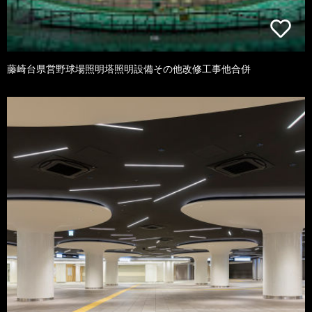
藤崎台県営野球場照明塔照明設備その他改修工事他合併