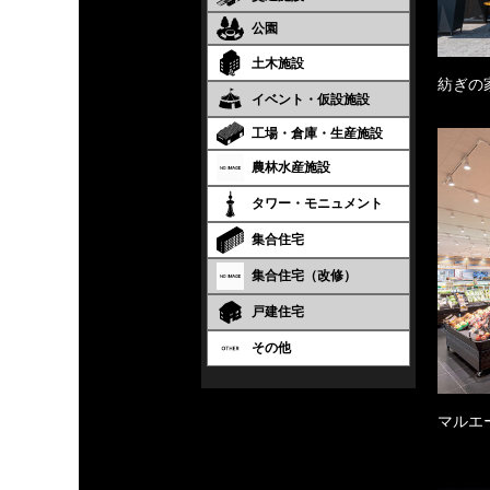
公園
土木施設
紡ぎの
イベント・仮設施設
工場・倉庫・生産施設
農林水産施設
タワー・モニュメント
集合住宅
集合住宅（改修）
戸建住宅
その他
マルエ