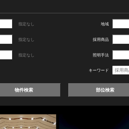
指定なし
地域
指定なし
採用商品
指定なし
照明手法
キーワード
物件検索
部位検索