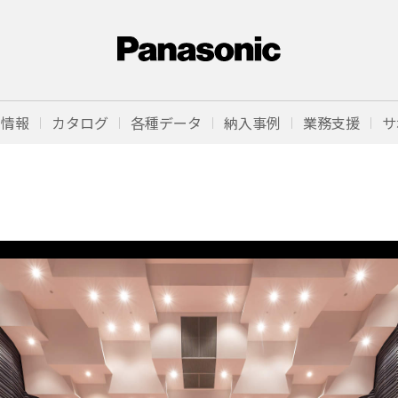
品情報
カタログ
各種データ
納入事例
業務支援
サ