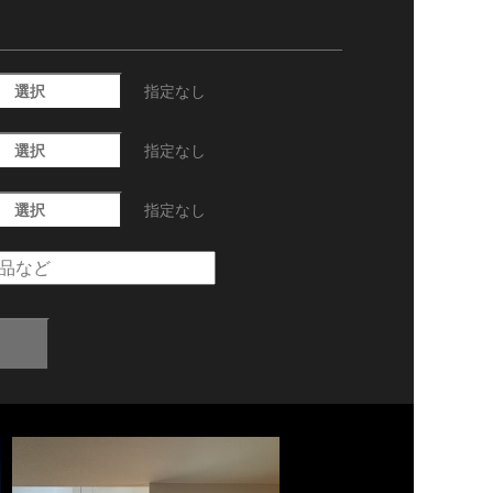
選択
指定なし
選択
指定なし
選択
指定なし