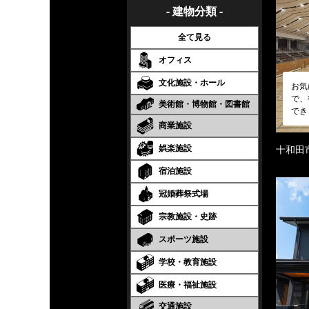
- 建物分類 -
全て見る
オフィス
文化施設・ホール
お気
で、
美術館・博物館・図書館
でき
商業施設
娯楽施設
十和田
宿泊施設
冠婚葬祭式場
宗教施設・史跡
スポーツ施設
学校・教育施設
医療・福祉施設
交通施設