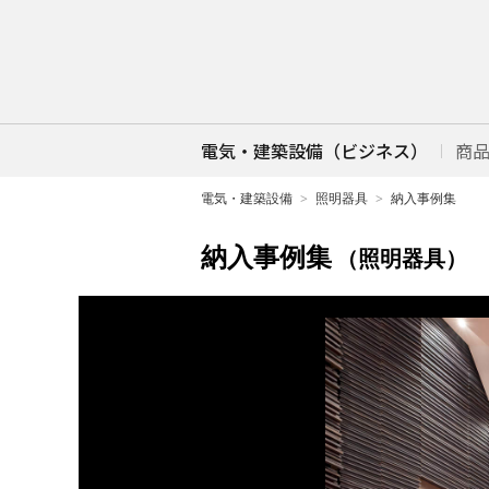
電気・建築設備（ビジネス）
商
電気・建築設備
照明器具
納入事例集
納入事例集
（照明器具）