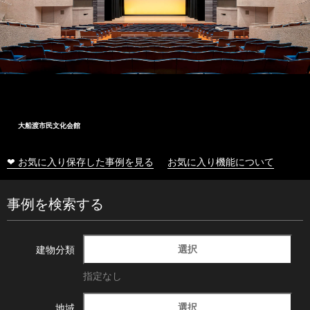
大船渡市民文化会館
❤ お気に入り保存した事例を見る
お気に入り機能について
事例を検索する
選択
建物分類
指定なし
選択
地域