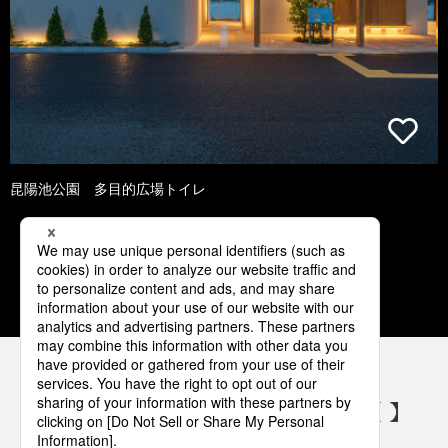
昆陽池公園 多目的広場トイレ
1
2
3
4
5
パナソニックの電気設備 SNSアカウント