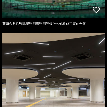
藤崎台県営野球場照明塔照明設備その他改修工事他合併