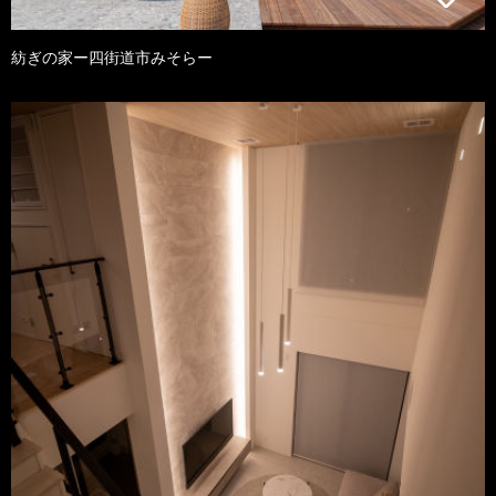
紡ぎの家ー四街道市みそらー