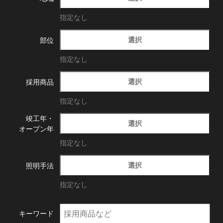
指定なし
選択
部位
指定なし
選択
採用商品
指定なし
竣工年・
選択
オープン年
指定なし
選択
照明手法
指定なし
キーワード