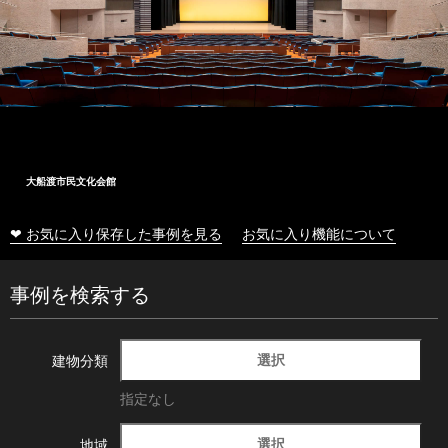
大船渡市民文化会館
❤ お気に入り保存した事例を見る
お気に入り機能について
事例を検索する
選択
建物分類
指定なし
選択
地域