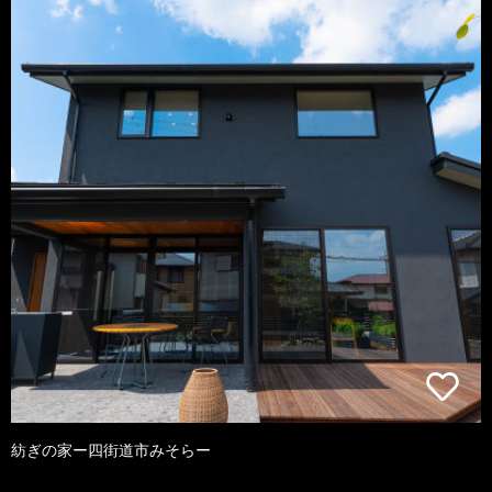
紡ぎの家ー四街道市みそらー