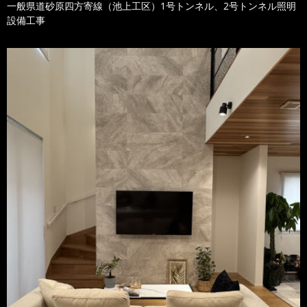
一般県道砂原四方寄線（池上工区）1号トンネル、2号トンネル照明
設備工事