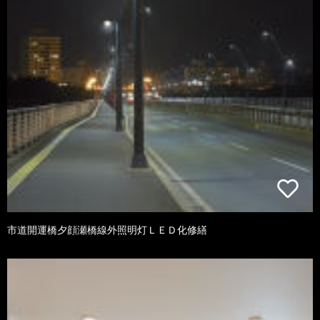
市道開運橋夕顔瀬橋線外照明灯ＬＥＤ化修繕