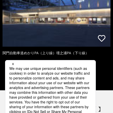
関門自動車道めかりPA（上り線）壇之浦PA（下り線）
1
2
3
4
5
パナソニックの電気設備 SNSアカウント