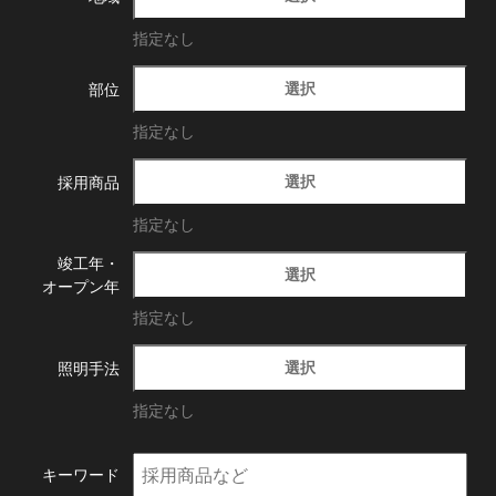
指定なし
選択
部位
指定なし
選択
採用商品
指定なし
竣工年・
選択
オープン年
指定なし
選択
照明手法
指定なし
キーワード