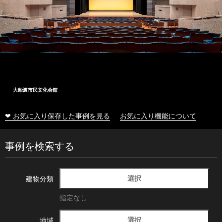
大船渡市民文化会館
❤ お気に入り保存した事例を見る
お気に入り機能について
事例を検索する
選択
建物分類
指定なし
選択
地域