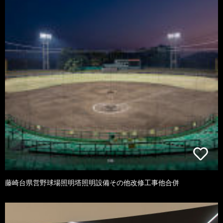
藤崎台県営野球場照明塔照明設備その他改修工事他合併