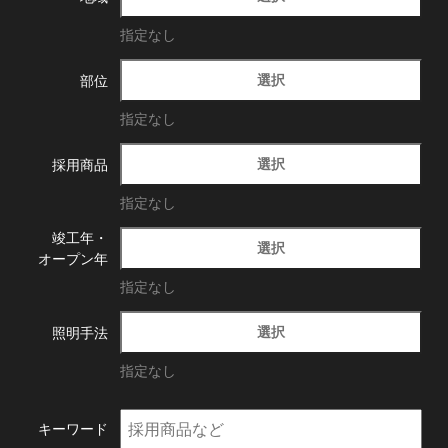
指定なし
選択
部位
指定なし
選択
採用商品
指定なし
竣工年・
選択
オープン年
指定なし
選択
照明手法
指定なし
キーワード