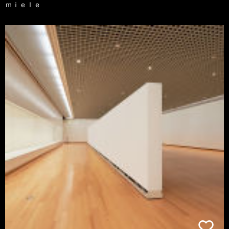
ｍｉｅｌｅ