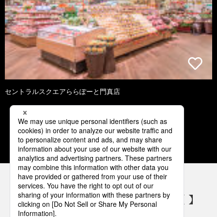
セントラルスクエアららぽーと門真店
1
2
3
4
5
パナソニックの電気設備 SNSアカウント