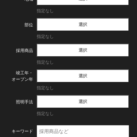
指定なし
選択
部位
指定なし
選択
採用商品
指定なし
竣工年・
選択
オープン年
指定なし
選択
照明手法
指定なし
キーワード