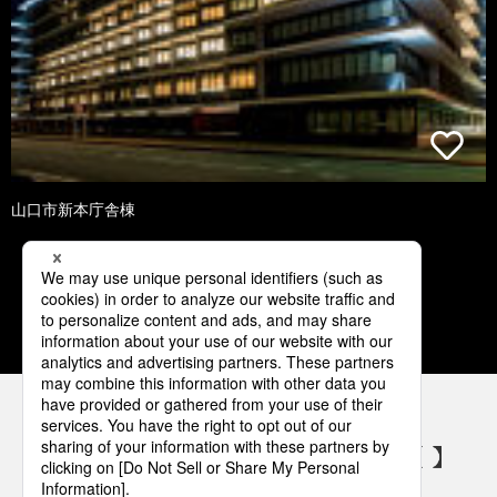
山口市新本庁舎棟
1
2
3
4
5
パナソニックの電気設備 SNSアカウント