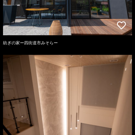
紡ぎの家ー四街道市みそらー