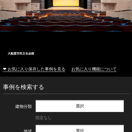
大船渡市民文化会館
❤ お気に入り保存した事例を見る
お気に入り機能について
事例を検索する
選択
建物分類
指定なし
選択
地域