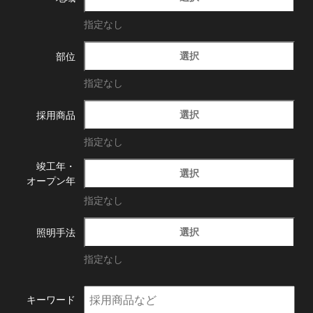
指定なし
選択
部位
指定なし
選択
採用商品
指定なし
竣工年・
選択
オープン年
指定なし
選択
照明手法
指定なし
キーワード