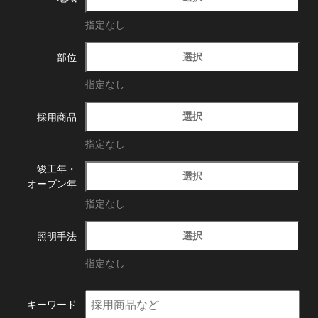
指定なし
選択
部位
指定なし
選択
採用商品
指定なし
竣工年・
選択
オープン年
指定なし
選択
照明手法
指定なし
キーワード