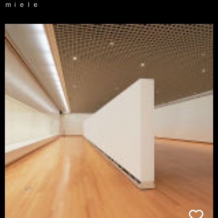
ｍｉｅｌｅ