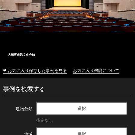
大船渡市民文化会館
❤ お気に入り保存した事例を見る
お気に入り機能について
事例を検索する
選択
建物分類
指定なし
選択
地域