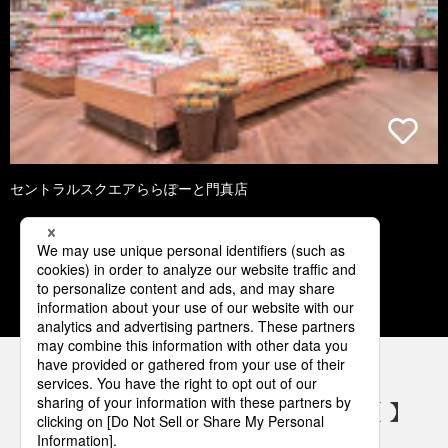
セントラルスクエアららぽーと門真店
1
2
3
4
5
パナソニックの電気設備 SNSアカウント