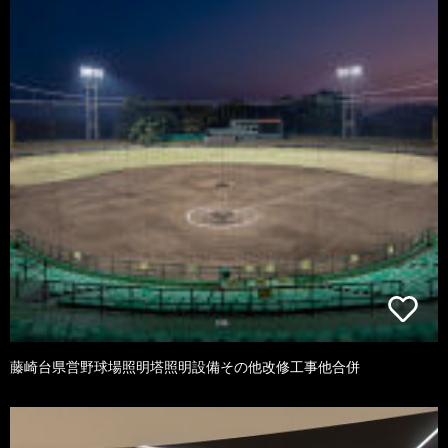
藤崎台県営野球場照明塔照明設備その他改修工事他合併