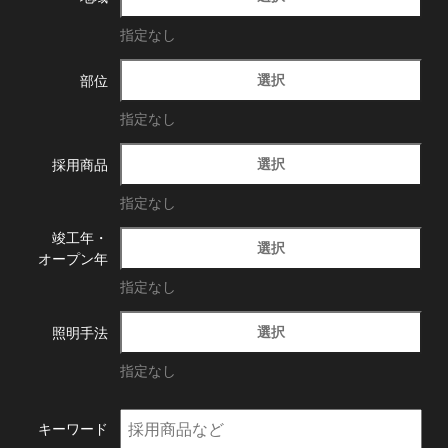
指定なし
選択
部位
指定なし
選択
採用商品
指定なし
竣工年・
選択
オープン年
指定なし
選択
照明手法
指定なし
キーワード