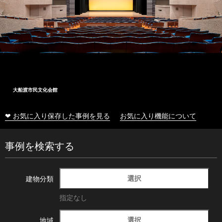
大船渡市民文化会館
❤ お気に入り保存した事例を見る
お気に入り機能について
事例を検索する
選択
建物分類
指定なし
選択
地域