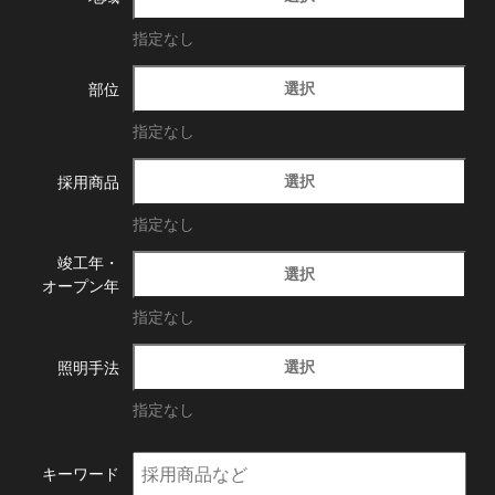
指定なし
選択
部位
指定なし
選択
採用商品
指定なし
竣工年・
選択
オープン年
指定なし
選択
照明手法
指定なし
キーワード