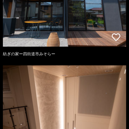
紡ぎの家ー四街道市みそらー