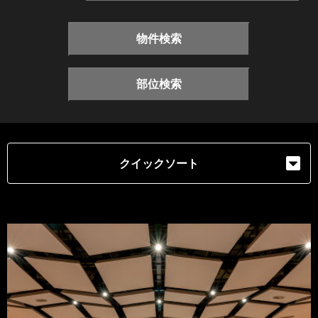
物件検索
部位検索
クイックソート