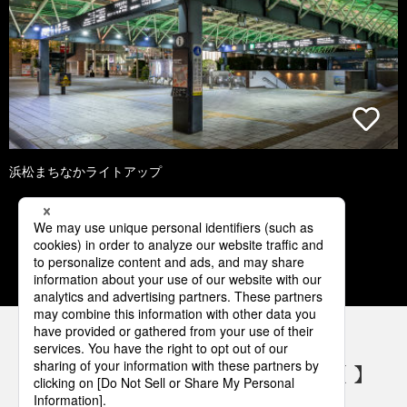
浜松まちなかライトアップ
1
2
3
4
5
パナソニックの電気設備 SNSアカウント