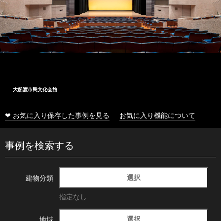
大船渡市民文化会館
❤ お気に入り保存した事例を見る
お気に入り機能について
事例を検索する
選択
建物分類
指定なし
選択
地域