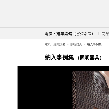
電気・建築設備（ビジネス）
商
電気・建築設備
照明器具
納入事例集
納入事例集
（照明器具）