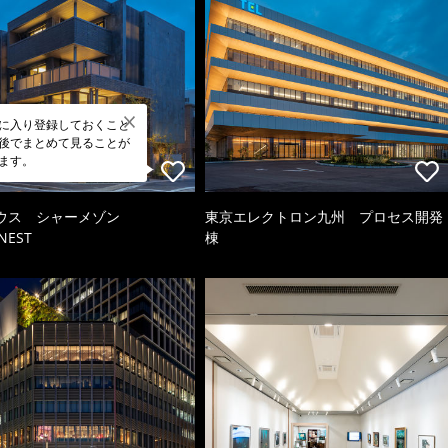
に入り登録しておくこと
後でまとめて見ることが
ます。
ウス シャーメゾン
東京エレクトロン九州 プロセス開発
NEST
棟