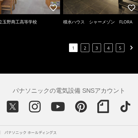
立玉野商工高等学校
積水ハウス シャーメゾン FLORA
1
2
3
4
5
パナソニックの電気設備 SNSアカウント
パナソニック ホールディングス