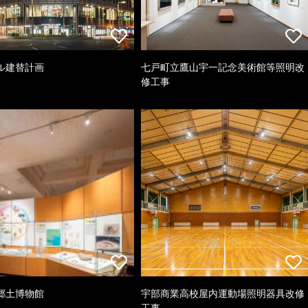
ル建替計画
七戸町立鷹山宇一記念美術館等照明改
修工事
郷土博物館
宇部商業高校屋内運動場照明器具改修
工事