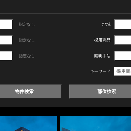
指定なし
地域
指定なし
採用商品
指定なし
照明手法
キーワード
物件検索
部位検索