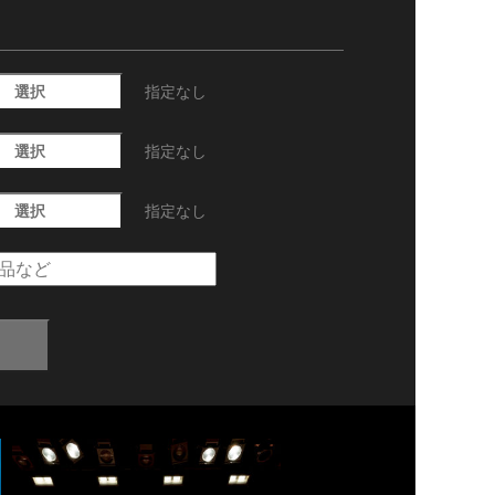
選択
指定なし
選択
指定なし
選択
指定なし