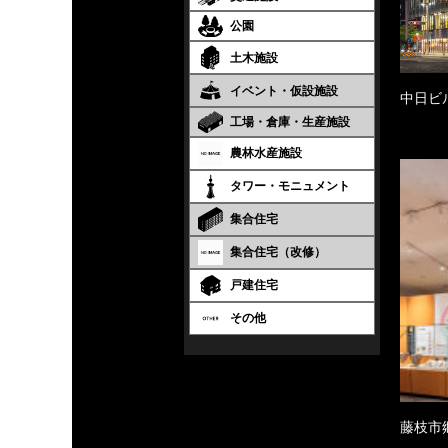
公園
土木施設
イベント・仮設施設
中日ビ
工場・倉庫・生産施設
農林水産施設
タワー・モニュメント
集合住宅
集合住宅（改修）
戸建住宅
その他
藤枝市