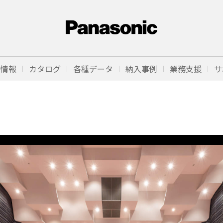
品情報
カタログ
各種データ
納入事例
業務支援
サ