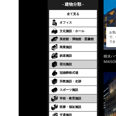
- 建物分類 -
全て見る
オフィス
文化施設・ホール
お気
で、
美術館・博物館・図書館
でき
商業施設
娯楽施設
積水ハ
MAISO
宿泊施設
冠婚葬祭式場
宗教施設・史跡
スポーツ施設
学校・教育施設
医療・福祉施設
交通施設