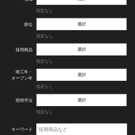
指定なし
選択
部位
指定なし
選択
採用商品
指定なし
竣工年・
選択
オープン年
指定なし
選択
照明手法
指定なし
キーワード