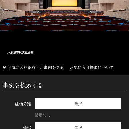
大船渡市民文化会館
❤ お気に入り保存した事例を見る
お気に入り機能について
事例を検索する
選択
建物分類
指定なし
選択
地域