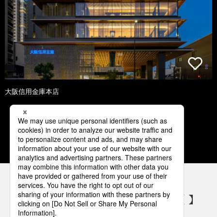
大阪信用金庫本店
1
2
3
4
5
パナソニックの電気設備 SNSアカウント