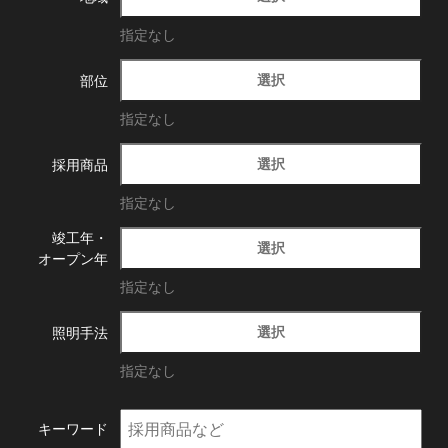
指定なし
選択
部位
指定なし
選択
採用商品
指定なし
竣工年・
選択
オープン年
指定なし
選択
照明手法
指定なし
キーワード