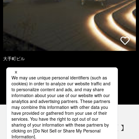
大手町ビル
2
3
4
5
6
パナソニックの電気設備 SNSアカウント