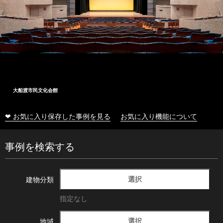
大船渡市民文化会館
❤ お気に入り保存した事例を見る
お気に入り機能について
事例を検索する
選択
建物分類
指定なし
選択
地域