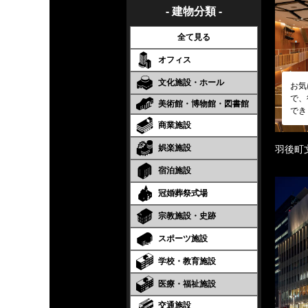
- 建物分類 -
全て見る
オフィス
文化施設・ホール
お気
で、
美術館・博物館・図書館
でき
商業施設
娯楽施設
羽後町
宿泊施設
冠婚葬祭式場
宗教施設・史跡
スポーツ施設
学校・教育施設
医療・福祉施設
交通施設