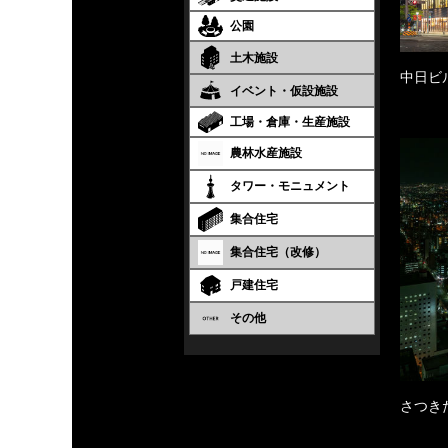
公園
土木施設
中日ビ
イベント・仮設施設
工場・倉庫・生産施設
農林水産施設
タワー・モニュメント
集合住宅
集合住宅（改修）
戸建住宅
その他
さつき