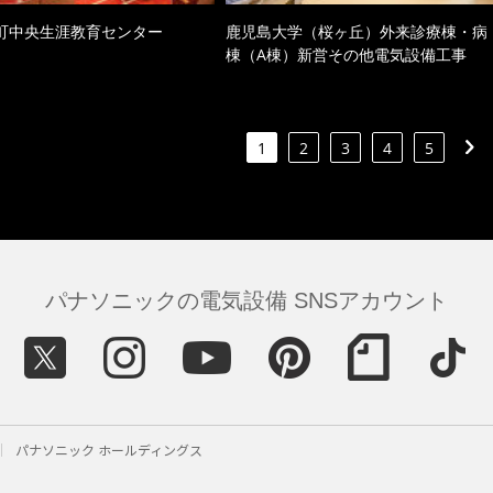
町中央生涯教育センター
鹿児島大学（桜ヶ丘）外来診療棟・病
棟（A棟）新営その他電気設備工事
1
2
3
4
5
パナソニックの電気設備 SNSアカウント
パナソニック ホールディングス