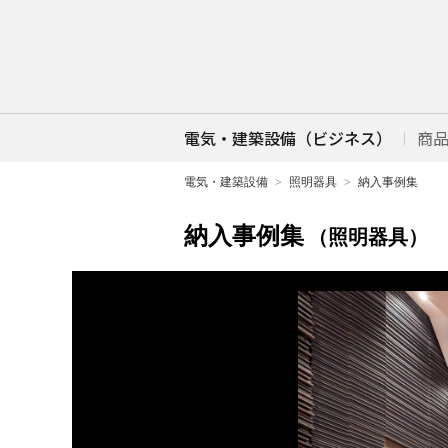
電気・建築設備（ビジネス）
商
電気・建築設備
照明器具
納入事例集
納入事例集
（照明器具）