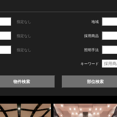
指定なし
地域
指定なし
採用商品
指定なし
照明手法
キーワード
物件検索
部位検索