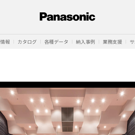
品情報
カタログ
各種データ
納入事例
業務支援
サ